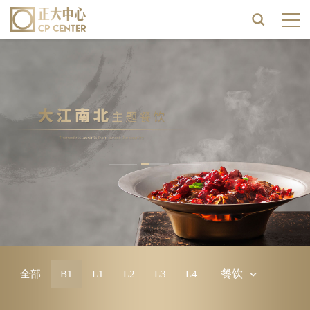
餐饮
全部
B1
L1
L2
L3
L4