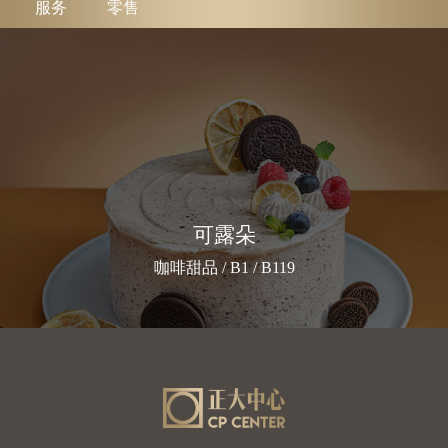
服务
零售
可露朵
咖啡甜品 / B1 / B119