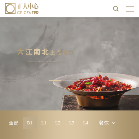
餐饮
全部
B1
L1
L2
L3
L4