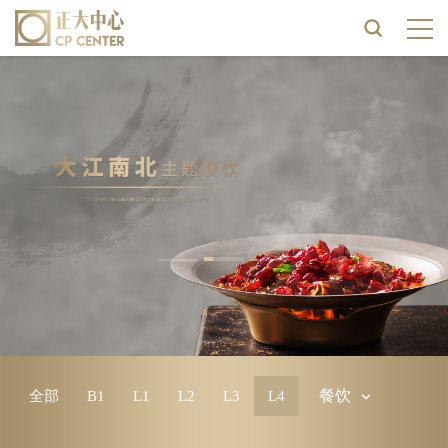
餐饮
全部
B1
L1
L2
L3
L4