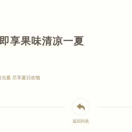
即享果味清凉一夏
纷当夏 尽享夏日欢愉
返回列表