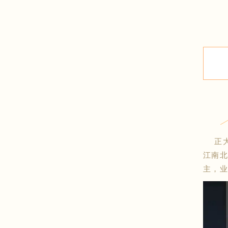
正
江南
主，业