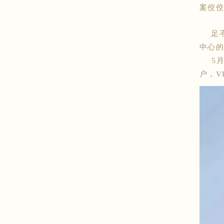
案佼佼
足不
中心的
5月
户，V