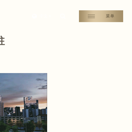
中文
菜单
驻