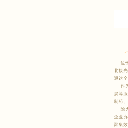
位于
北接
通达全
作为
展等服
制药、
除大
企业
聚集效