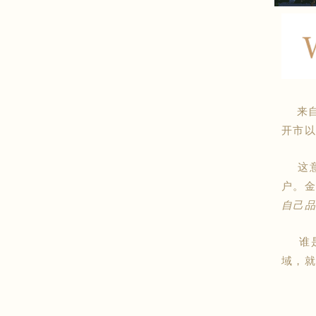
来自2
开市以
这意
户。
自己品
谁是
域，就