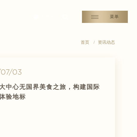
中文
菜单
首页
/
资讯动态
/07/08
/07/03
05/15
与阿布扎比港口集团共商合作新机
大中心无国界美食之旅，构建国际
5泰国宋干节暨中泰经贸文化交流活动
体验地标
中心圆满落幕