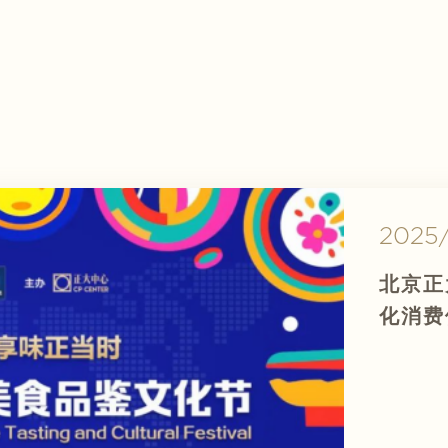
2025
2025
2025/
朝阳区
北京正
202
遇
化消费
在正大