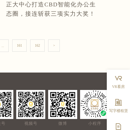
正大中心打造CBD智能化办公生
态圈，接连斩获三项实力大奖！
161
162
>
...
VR看房
写字楼租赁
众号
视频号
微博
小程序