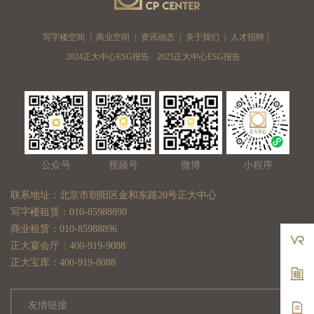
写字楼空间
|
商业空间
|
资讯动态
|
关于我们
|
人才招聘
|
2024正大中心ESG报告
2025正大中心ESG报告
公众号
视频号
微博
小程序
联系地址：北京市朝阳区金和东路20号正大中心
写字楼租赁：010-85988890
商业租赁：010-85988896
正大宴会厅：400-919-9088
正大宝库：400-919-8088
友情链接