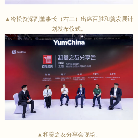
▲冷松资深副董事长（右二）出席百胜和羹发展计
划发布仪式。
▲和羹之友分享会现场。