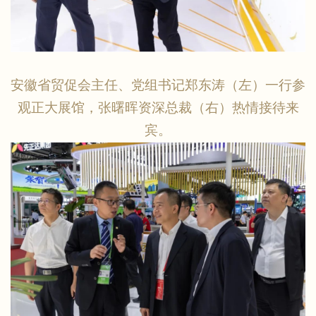
安徽省贸促会主任、党组书记郑东涛（左）一行参
观正大展馆，张曙晖资深总裁（右）热情接待来
宾。