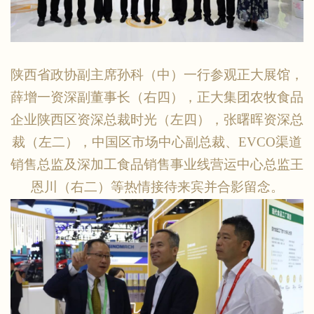
陕西省政协副主席孙科（中）一行参观正大展馆，
薛增一资深副董事长（右四），正大集团农牧食品
企业陕西区资深总裁时光（左四），张曙晖资深总
裁（左二），中国区市场中心副总裁、
EVCO渠道
销售总监及深加工食品销售事业线营运中心总监王
恩川（右二）等热情接待来宾并合影留念。