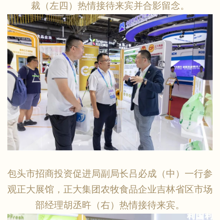
裁（左四）热情接待来宾并合影留念。
包头市招商投资促进局副局长吕必成（中）一行参
观正大展馆，正大集团农牧食品企业吉林省区市场
部经理胡丞旿（右）热情接待来宾。