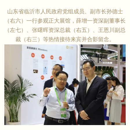
山东省临沂市人民政府党组成员、副市长孙德士
（右六）一行参观正大展馆，薛增一资深副董事长
（左七）、张曙晖资深总裁（右五）、王恩川副总
裁（右三）等热情接待来宾并合影留念。