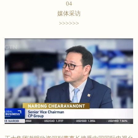
04
媒体采访
>>>>>>