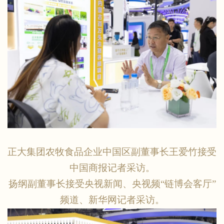
正大集团农牧食品企业中国区副董事长王爱竹接受
中国商报记者采访。
扬纲副董事长接受央视新闻、央视频
“链博会客厅”
频道、新华网记者采访。