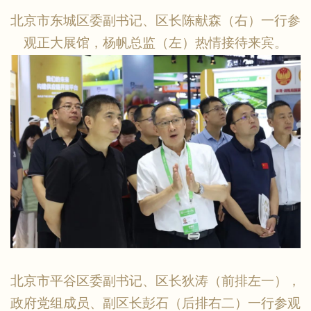
北京市东城区委副书记、区长陈献森（右）一行参
观正大展馆，杨帆总监（左）热情接待来宾。
北京市平谷区委副书记、区长狄涛（前排左一），
政府党组成员、副区长彭石（后排右二）一行参观