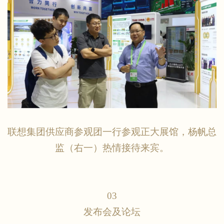
联想集团供应商参观团一行参观正大展馆，杨帆总
监（右一）热情接待来宾。
03
发布会及论坛