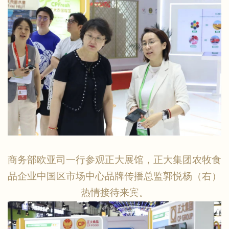
商务部欧亚司一行参观正大展馆，正大集团农牧食
品企业中国区市场中心品牌传播总监郭悦杨（右）
热情接待来宾。