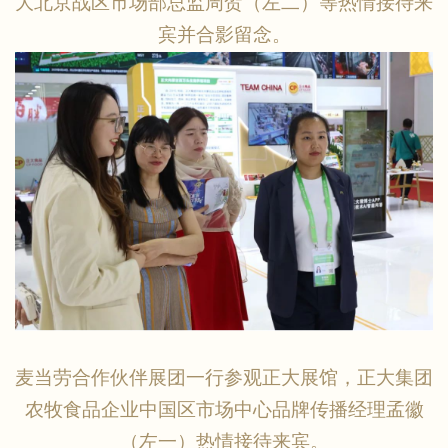
大北京战区市场部总监周贺（左二）等热情接待来
宾并合影留念。
麦当劳合作伙伴展团一行参观正大展馆，正大集团
农牧食品企业中国区市场中心品牌传播经理孟徽
（左一）热情接待来宾。