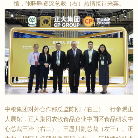
馆，张曙晖资深总裁（右）热情接待来宾。
中粮集团对外合作部总监陈刚（右三）一行参观正
大展馆，正大集团农牧食品企业中国区食品研发中
心总裁王冶（右二）、王恩川副总裁（左三）、正