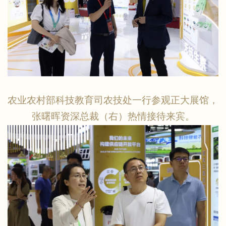
农业农村部科技教育司农技处一行参观正大展馆，
张曙晖资深总裁（右）热情接待来宾。