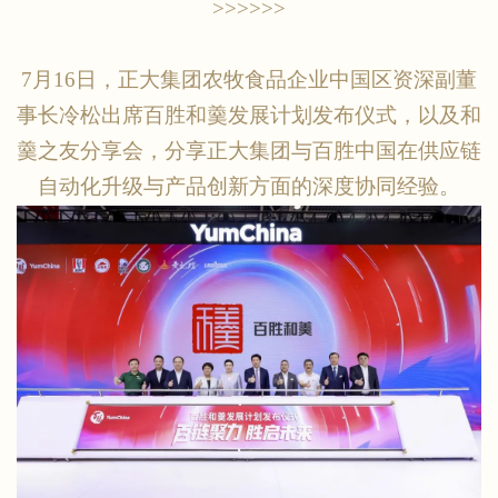
>>>>>>
7月16日，正大集团农牧食品企业中国区资深副董
事长冷松出席百胜和羹发展计划发布仪式，以及和
羹之友分享会，分享正大集团与百胜中国在供应链
自动化升级与产品创新方面的深度协同经验。