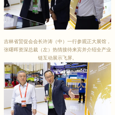
吉林省贸促会会长许涛（中）一行参观正大展馆，
张曙晖资深总裁（左）热情接待来宾并介绍全产业
链互动展示飞屏。