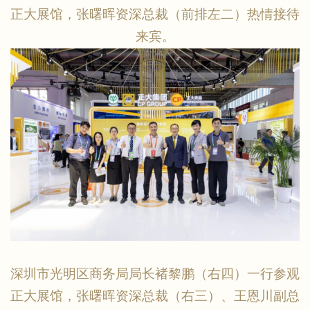
正大展馆，张曙晖资深总裁（前排左二）热情接待
来宾。
深圳市光明区商务局局长褚黎鹏（右四）一行参观
正大展馆，张曙晖资深总裁（右三）、王恩川副总