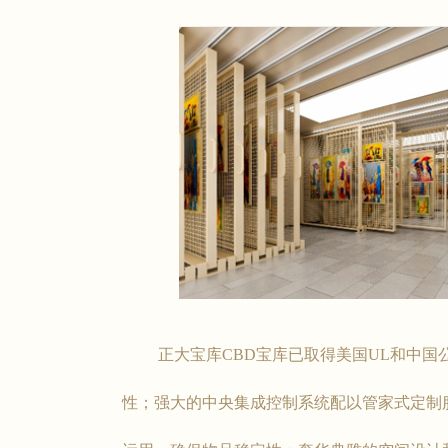
正大宝库CBD宝库已取得美国UL和中国公
性；强大的中央集成控制系统配以管家式定制