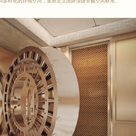
和多样化的存储空间，重新定义国际顶级管藏空间标准。