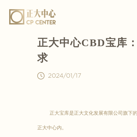
正大中心CBD宝库
求
2024/01/17
正大宝库是正大文化发展有限公司旗下的核
正大中心内。