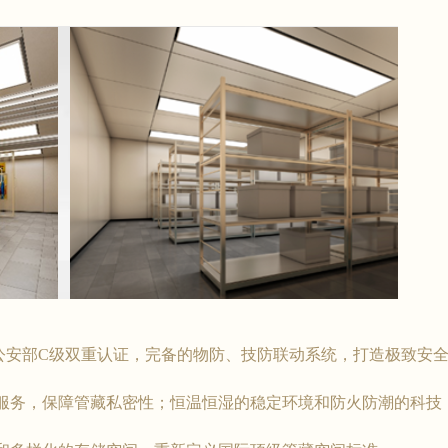
安部C级双重认证，完备的物防、技防联动系统，打造极致安
服务，保障管藏私密性；恒温恒湿的稳定环境和防火防潮的科技