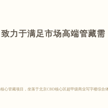
：致力于满足市场高端管藏需
心管藏项目，坐落于北京CBD核心区超甲级商业写字楼综合