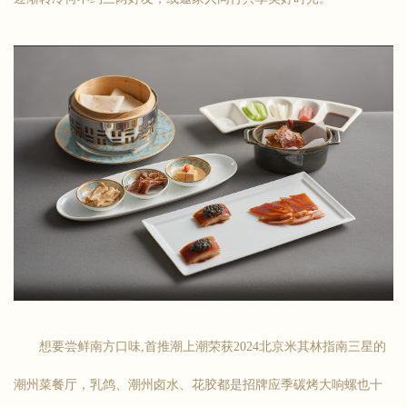
想要尝鲜南方口味,首推潮上潮荣获2024北京米其林指南三星的
潮州菜餐厅，乳鸽、潮州卤水、花胶都是招牌应季碳烤大响螺也十