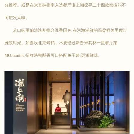
分推荐。或是在米其林指南入选餐厅湘上湘探寻二十四款辣椒的不
同层次风味。
若口味更偏清淡则推介淮香国色,在河海湖鲜的温柔鲜美里度过
雅致时光。如喜欢北京烤鸭，不要错过新晋米其林一星餐厅茉
MOJasmine,招牌烤鸭酥香可口搭配鱼子酱,更添鲜味。