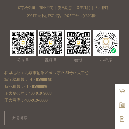
写字楼空间
|
商业空间
|
资讯动态
|
关于我们
|
人才招聘
|
2024正大中心ESG报告
2025正大中心ESG报告
公众号
视频号
微博
小程序
联系地址：北京市朝阳区金和东路20号正大中心
写字楼租赁：010-85988890
商业租赁：010-85988896
正大宴会厅：400-919-9088
正大宝库：400-919-8088
友情链接