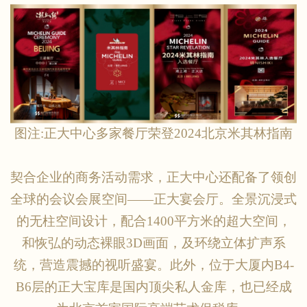
图注
:正大中心多家餐厅荣登2024北京米其林指南
契合企业的商务活动需求，正大中心还配备了领创
全球的会议会展空间
——正大宴会厅。全景沉浸式
的无柱空间设计，配合1400平方米的超大空间，
和恢弘的动态裸眼3D画面，及环绕立体扩声系
统，营造震撼的视听盛宴。此外，位于大厦内B4-
B6层的正大宝库是国内顶尖私人金库，也已经成