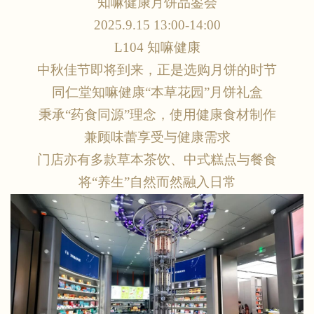
知嘛健康月饼品鉴会
2025.9.15 13:00-14:00
L104 知嘛健康
中秋佳节即将到来，正是选购月饼的时节
同仁堂知嘛健康
“本草花园”月饼礼盒
秉承
“药食同源”理念，使用健康食材制作
兼顾味蕾享受与健康需求
门店亦有多款草本茶饮、中式糕点与餐食
将
“养生”自然而然融入日常