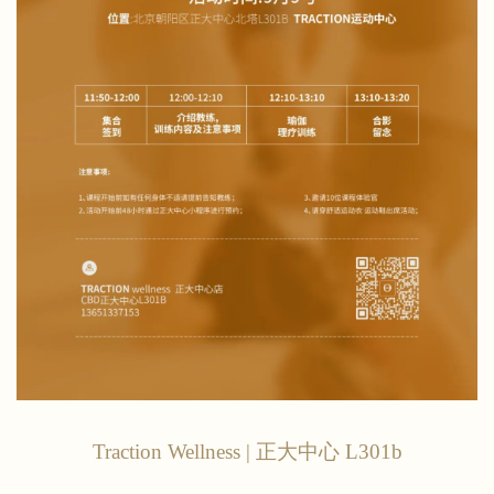
Traction Wellness | 正大中心 L301b