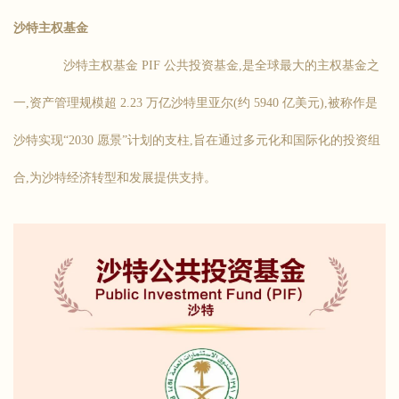
沙特主权基金
沙特主权基金 PIF 公共投资基金,是全球最大的主权基金之
一,资产管理规模超 2.23 万亿沙特里亚尔(约 5940 亿美元),被称作是
沙特实现“2030 愿景”计划的支柱,旨在通过多元化和国际化的投资组
合,为沙特经济转型和发展提供支持。