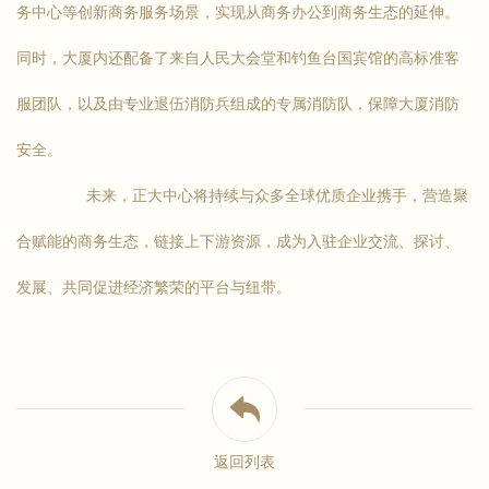
务中心等创新商务服务场景，实现从商务办公到商务生态的延伸。
同时，大厦内还配备了来自人民大会堂和钓鱼台国宾馆的高标准客
服团队，以及由专业退伍消防兵组成的专属消防队，保障大厦消防
安全。
未来，正大中心将持续与众多全球优质企业携手，营造聚
合赋能的商务生态，链接上下游资源，成为入驻企业交流、探讨、
发展、共同促进经济繁荣的平台与纽带。
返回列表