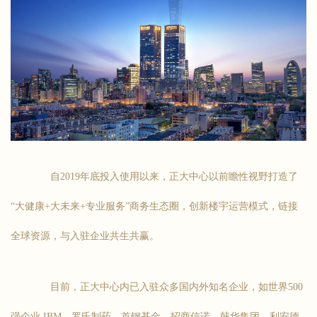
自2019年底投入使用以来，正大中心以前瞻性视野打造了
“大健康+大未来+专业服务”商务生态圈，创新楼宇运营模式，链接
全球资源，与入驻企业共生共赢。
目前，正大中心内已入驻众多国内外知名企业，如世界500
强企业 IBM、罗氏制药、首钢基金、招商信诺、韩华集团、利安德