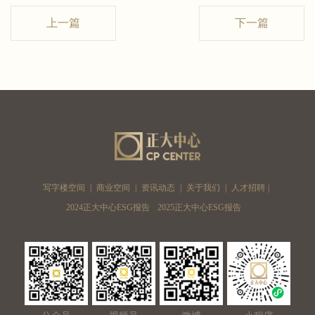
上一篇
下一篇
写字楼空间
|
商业空间
|
资讯动态
|
关于我们
|
人才招聘
|
2024正大中心ESG报告
2025正大中心ESG报告