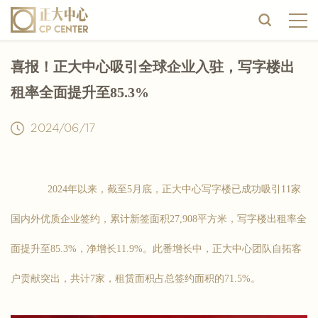
喜报！正大中心吸引全球企业入驻，写字楼出
租率全面提升至85.3%
2024/06/17
2024年以来，截至5月底，正大中心写字楼已成功吸引11家
国内外优质企业签约，累计新签面积27,908平方米，写字楼出租率全
面提升至85.3%，净增长11.9%。此番增长中，正大中心团队自拓客
户贡献突出，共计7家，租赁面积占总签约面积的71.5%。