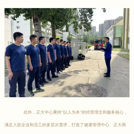
此外，正大中心秉持“以人为本”的经营理念和服务核心，
满足入驻企业和员工的多层次需求，打造了健康管理中心、正大商