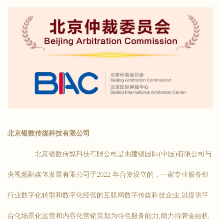
北京银数传媒科技有限公司
北京银数传媒科技有限公司是由建银国际(中国)有限公司与
央视频融媒体发展有限公司于2022 年合资设立的，一家专业服务银
行业数字化转型和数字化经营的互联网数字传媒科技企业,以提供平
台化场景化运营和内容化营销策划为特色服务能力,助力持牌金融机