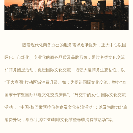
随着现代化商务办公的服务需求逐渐提升，正大中心以国
际化、市场化、专业化的商务品质及品牌形象，通过各类文化交流
和商务圈层活动，促进国际文化交流，增强大厦商务生态粘性，以
“正大商圈”拉动区域消费升级。如：为促进国际文化交流，举办“泰
国宋干节暨国际非遗文化交流庆典”、“外交中的女性-国际文化交流
活动”、“中国-黎巴嫩阿拉伯美食及文化交流活动”；以及为助力北京
消费升级，举办“北京CBD咖啡文化节暨春季消费节活动”等。