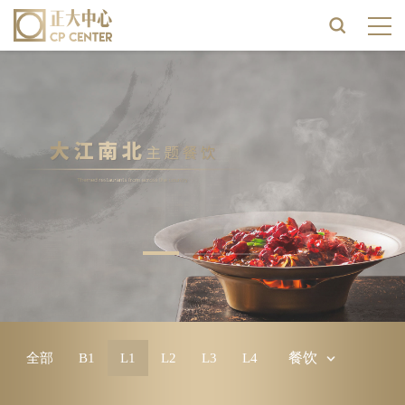
餐饮
全部
B1
L1
L2
L3
L4