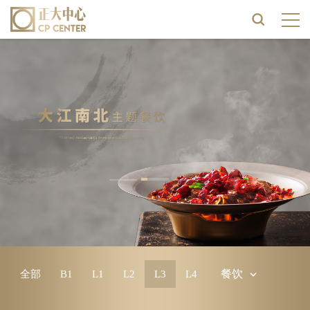
餐饮
全部
B1
L1
L2
L3
L4