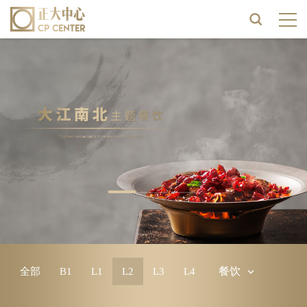
餐饮
全部
B1
L1
L2
L3
L4