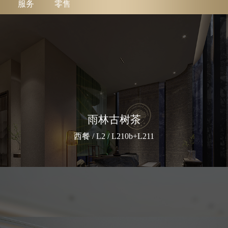
服务
零售
雨林古树茶
西餐 / L2 / L210b+L211