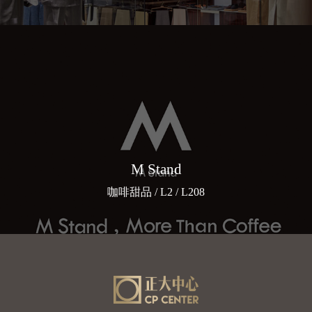
M Stand
咖啡甜品 / L2 / L208