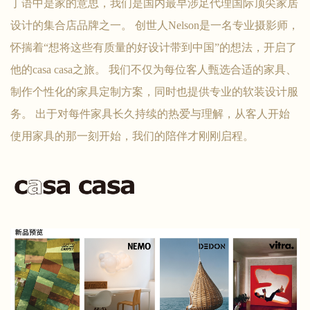
丁语中是家的意思，我们是国内最早涉足代理国际顶尖家居
设计的集合店品牌之一。 创世人Nelson是一名专业摄影师，
怀揣着“想将这些有质量的好设计带到中国”的想法，开启了
他的casa casa之旅。 我们不仅为每位客人甄选合适的家具、
制作个性化的家具定制方案，同时也提供专业的软装设计服
务。 出于对每件家具长久持续的热爱与理解，从客人开始
使用家具的那一刻开始，我们的陪伴才刚刚启程。