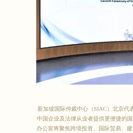
新加坡国际仲裁中心（
SIAC）北京
中国企业及法律从业者提供更便捷的国
办公室将聚焦跨境投资、国际贸易、建