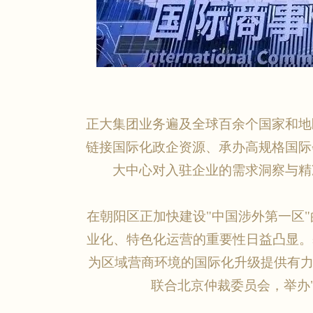
正大集团业务遍及全球百余个国家和地
链接国际化政企资源、承办高规格国际
大中心对入驻企业的需求洞察与精
在朝阳区正加快建设
"中国涉外第一区
业化、特色化运营的重要性日益凸显。
为区域营商环境的国际化升级提供有力
联合北京仲裁委员会，举办