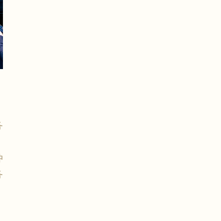
务
仲
务