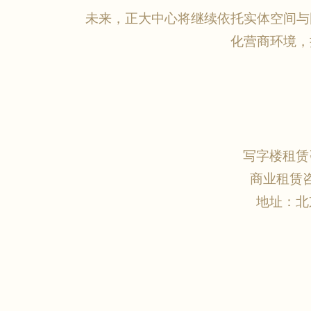
未来，正大中心将继续依托实体空间与
化营商环境，
写字楼租赁
商业租赁
地址：北