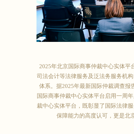
2025年北京国际商事仲裁中心实体
司法会计等法律服务及泛法务服务机构
体系。据2025年最新国际仲裁调查
国际商事仲裁中心实体平台启用一周年
裁中心实体平台，既彰显了国际法律服
保障能力的高度认可，更是北