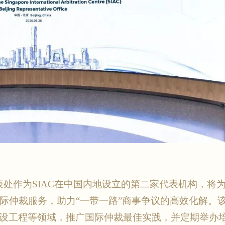
代表处作为SIAC在中国内地设立的第二家代表机构，将
际仲裁服务，助力“一带一路”商事争议的高效化解。
设工程等领域，推广国际仲裁最佳实践，并定期举办