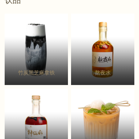
饮品
竹炭黑芝麻拿铁
熬夜水