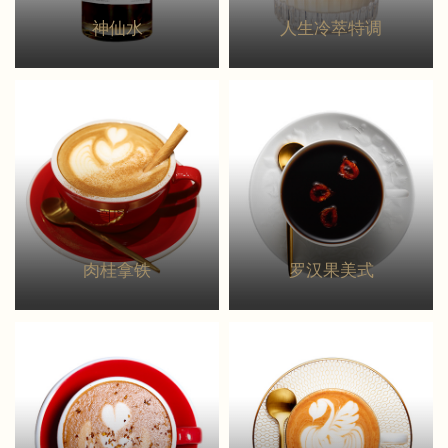
神仙水
人生冷萃特调
肉桂拿铁
罗汉果美式