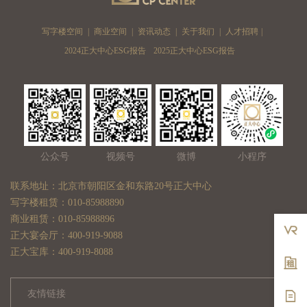
写字楼空间
|
商业空间
|
资讯动态
|
关于我们
|
人才招聘
|
2024正大中心ESG报告
2025正大中心ESG报告
公众号
视频号
微博
小程序
联系地址：北京市朝阳区金和东路20号正大中心
写字楼租赁：010-85988890
商业租赁：010-85988896
正大宴会厅：400-919-9088
正大宝库：400-919-8088
友情链接