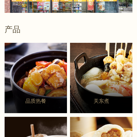
产品
品质热餐
关东煮