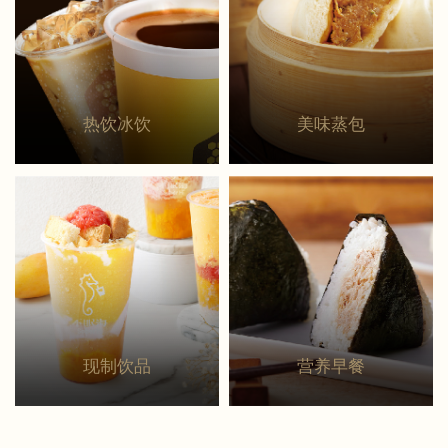
热饮冰饮
美味蒸包
现制饮品
营养早餐