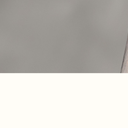
全部
B1
L1
L2
L3
L4