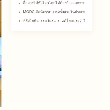
สื่อสารได้ทั่วโลกโดยไม่ต้องก้าวออกจากอาคาร - ซีพี เซ็น
MQDC จัดนิทรรศการครั้งแรกในประเทศจีน – ณ ซีพีเซ็นเต
พิธีเปิดกิจกรรมวันสงกรานต์ไทยประจำปีค.ศ. 2022 จัดขึ