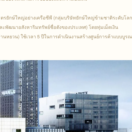
ตรยักษ์ใหญ่อย่างเครือซีพี (กลุ่มบริษัทยักษ์ใหญ่ข้ามชาติระดับโลก
และพัฒนาอสังหาริมทรัพย์ชื่อดังของประเทศ) โดยทุ่มเม็ดเงิน
้านหยวน) ใช้เวลา 5 ปีในการดำเนินงานสร้างศูนย์การค้าแบบบูรณ