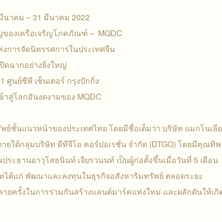
1 มีนาคม – 31 มีนาคม 2022
หญ่ของเครือเจริญโภคภัณฑ์ – MQDC
่งการจัดนิทรรศการในประเทศจีน
เปิดฉากอย่างยิ่งใหญ่
 ศูนย์ซีพี เซ็นเตอร์ กรุงปักกิ่ง
เข้าสู่โลกอันงดงามของ MQDC
พย์ชั้นแนวหน้าของประเทศไทย โดยมีชื่อเต็มว่า บริษัท แมกโนเลีย
ยู่ภายใต้กลุ่มบริษัท ดีทีจีโอ คอร์ปอเรชั่น จำกัด (DTGO) โดยมีคุณทิพ
านอาวุโสธนินท์ เจียรวนนท์ เป็นผู้ก่อตั้งขึ้นเมื่อวันที่ 5 เดือน
ทได้แก่ พัฒนาและลงทุนในธุรกิจอสังหาริมทรัพย์ ตลอดระยะ
 หลายครั้งในการร่วมกันสร้างแลนด์มาร์คแห่งใหม่ และผลักดันให้เกิ