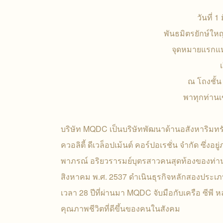
วันที่ 
พันธมิตรยักษ์ใ
จุดหมายแรกแห
ณ โถงชั้น 1
พาทุกท่าน
บริษัท MQDC เป็นบริษัทพัฒนาด้านอสังหาริมทรั
ควอลิตี้ ดีเวล็อปเม้นต์ คอร์ปอเรชั่น จำกัด ซึ่งอ
พาภรณ์ อริยวรารมย์บุตรสาวคนสุดท้องของท่านประธ
สิงหาคม พ.ศ. 2537 ดำเนินธุรกิจหลักสองประเภ
เวลา 28 ปีที่ผ่านมา MQDC จับมือกับเครือ ซีพี
คุณภาพชีวิตที่ดีขึ้นของคนในสังคม